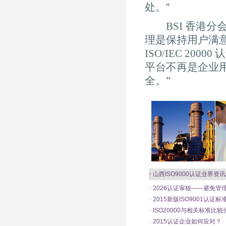
处。”
BSI 香港分会董
理是保持用户满
ISO/IEC 20
平台不再是企业
全。”
·
山西ISO9000认证
业界资讯
·
2026认证审核——避免管
·
2015新版ISO9001认证
·
ISO20000与相关标准比较
·
2015认证企业如何应对？