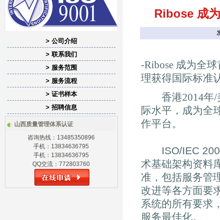
Ribose 
> 公司介绍
> 联系我们
-Ribose 成为全
> 服务范围
理获得国际标准
> 服务流程
> 证书样本
香港2014年/美通
> 招聘信息
际水平，成为全球首家
作平台。
山西质量管理体系认证
咨询热线：13485350896
手机：13834636795
ISO/IEC 2
手机：13834636795
术基础架构资料库
QQ交流：772803760
准，包括服务管
改进等各方面要求
系统的所有要求
服务最佳化。